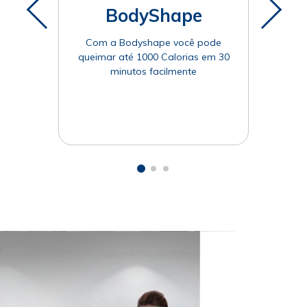
BodyShape
C
Com a Bodyshape você pode
Ga
queimar até 1000 Calorias em 30
m
minutos facilmente