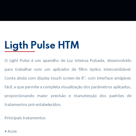
Ligth Pulse HTM
O Light Pulse é um aparelho de Luz Intensa Pulsada, desenvolvido
para trabalhar com um aplicador de filtro óptico intercambiável.
Conta ainda com display
touch
screen
de 8”, com interface amigável,
fácil, e que permite a completa visualização dos parâmetros aplicados,
proporcionando maior precisão e manutenção dos padrões de
tratamentos pré-estabelecidos.
Principais tratamentos
• Acne